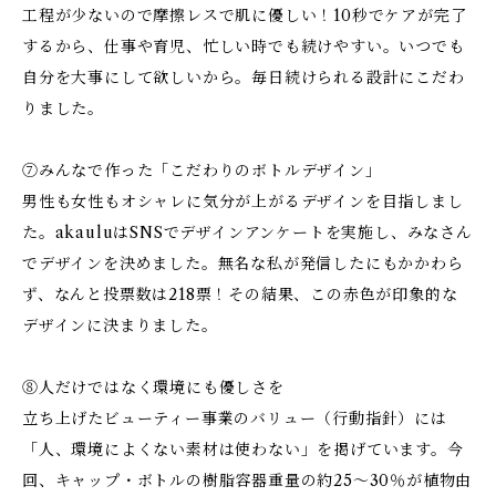
工程が少ないので摩擦レスで肌に優しい！10秒でケアが完了
するから、仕事や育児、忙しい時でも続けやすい。いつでも
自分を大事にして欲しいから。毎日続けられる設計にこだわ
りました。
⑦みんなで作った「こだわりのボトルデザイン」
男性も女性もオシャレに気分が上がるデザインを目指しまし
た。akauluはSNSでデザインアンケートを実施し、みなさん
でデザインを決めました。無名な私が発信したにもかかわら
ず、なんと投票数は218票！その結果、この赤色が印象的な
デザインに決まりました。
⑧人だけではなく環境にも優しさを
立ち上げたビューティー事業のバリュー（行動指針）には
「人、環境によくない素材は使わない」を掲げています。今
回、キャップ・ボトルの樹脂容器重量の約25〜30％が植物由