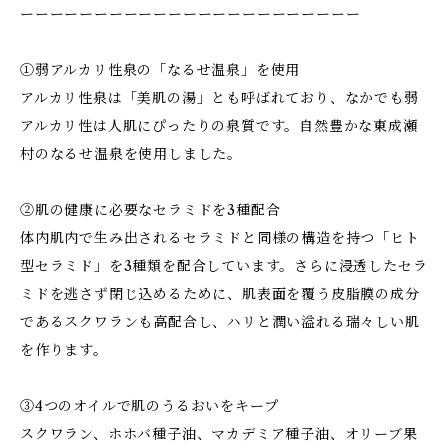
ーーーーーーーーーーーーーーーーーーーーーーー
①弱アルカリ性泉の「なるせ温泉」を使用
アルカリ性泉は「美肌の湯」とも呼ばれており、なかでも弱
アルカリ性は人肌にぴったりの泉質です。自然豊かな東成瀬
村のなるせ温泉を使用しました。
②肌の健康に必要なセラミドを3種配合
体内肌内で生み出されるセラミドと同様の構造を持つ「ヒト
型セラミド」を3種類を配合しています。さらに浸透したセラ
ミドを逃さず閉じ込めるために、肌表面を覆う皮脂膜の成分
であるスクワランも高配合し、ハリと潤い溢れる瑞々しい肌
を作ります。
③4つのオイルで肌のうるおいをキープ
スクワラン、ホホバ種子油、マカデミア種子油、オリーブ果